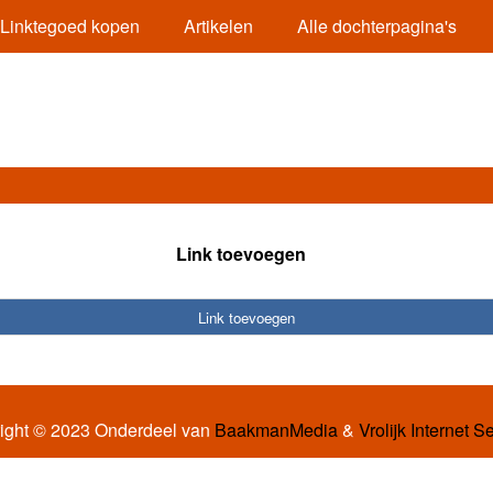
Linktegoed kopen
Artikelen
Alle dochterpagina's
Link toevoegen
Link toevoegen
ight © 2023 Onderdeel van
BaakmanMedia
&
Vrolijk Internet S